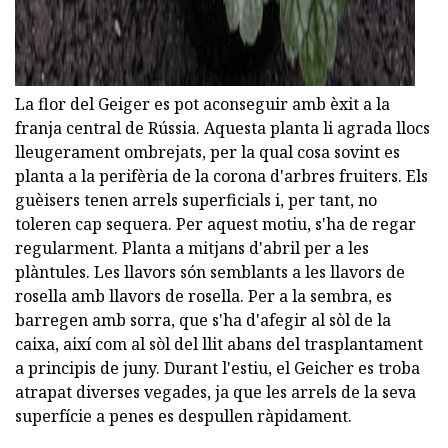
La flor del Geiger es pot aconseguir amb èxit a la
franja central de Rússia. Aquesta planta li agrada llocs
lleugerament ombrejats, per la qual cosa sovint es
planta a la perifèria de la corona d'arbres fruiters. Els
guèisers tenen arrels superficials i, per tant, no
toleren cap sequera. Per aquest motiu, s'ha de regar
regularment. Planta a mitjans d'abril per a les
plàntules. Les llavors són semblants a les llavors de
rosella amb llavors de rosella. Per a la sembra, es
barregen amb sorra, que s'ha d'afegir al sòl de la
caixa, així com al sòl del llit abans del trasplantament
a principis de juny. Durant l'estiu, el Geicher es troba
atrapat diverses vegades, ja que les arrels de la seva
superfície a penes es despullen ràpidament.