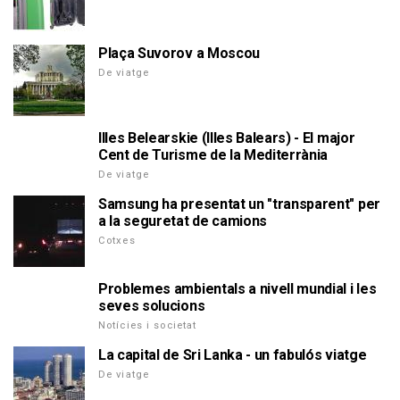
Plaça Suvorov a Moscou
De viatge
Illes Belearskie (Illes Balears) - El major
Cent de Turisme de la Mediterrània
De viatge
Samsung ha presentat un "transparent" per
a la seguretat de camions
Cotxes
Problemes ambientals a nivell mundial i les
seves solucions
Notícies i societat
La capital de Sri Lanka - un fabulós viatge
De viatge