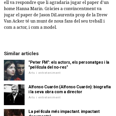
ell va respondre que li agradaria jugar el paper d'un
home Hanna Marin. Gràcies a convincentment va
jugar el paper de Jason DiLaurentis prop de la Drew
Van Acker té un munt de nous fans del seu treball i
com a actor, i com a model.
Similar articles
"Peter FM": els actors, els personatges i la
"pel·lícula del no-res"
Arts i entreteniment
Alfonso Cuarón (Alfonso Cuarón): biografia
i la seva obra com a director
Arts i entreteniment
La pel·lícula més impactant. impactant