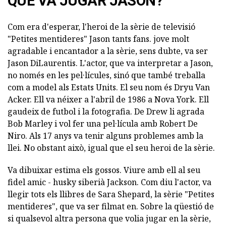
QUE VA JUGAR JASON?
Com era d'esperar, l'heroi de la sèrie de televisió
"Petites mentideres" Jason tants fans. jove molt
agradable i encantador a la sèrie, sens dubte, va ser
Jason DiLaurentis. L'actor, que va interpretar a Jason,
no només en les pel·lícules, sinó que també treballa
com a model als Estats Units. El seu nom és Dryu Van
Acker. Ell va néixer a l'abril de 1986 a Nova York. Ell
gaudeix de futbol i la fotografia. De Drew li agrada
Bob Marley i vol fer una pel·lícula amb Robert De
Niro. Als 17 anys va tenir alguns problemes amb la
llei. No obstant això, igual que el seu heroi de la sèrie.
Va dibuixar estima els gossos. Viure amb ell al seu
fidel amic - husky siberià Jackson. Com diu l'actor, va
llegir tots els llibres de Sara Shepard, la sèrie "Petites
mentideres", que va ser filmat en. Sobre la qüestió de
si qualsevol altra persona que volia jugar en la sèrie,