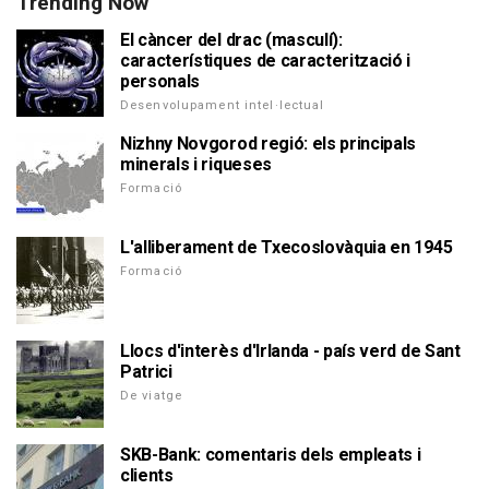
Trending Now
El càncer del drac (masculí):
característiques de caracterització i
personals
Desenvolupament intel·lectual
Nizhny Novgorod regió: els principals
minerals i riqueses
Formació
L'alliberament de Txecoslovàquia en 1945
Formació
Llocs d'interès d'Irlanda - país verd de Sant
Patrici
De viatge
SKB-Bank: comentaris dels empleats i
clients