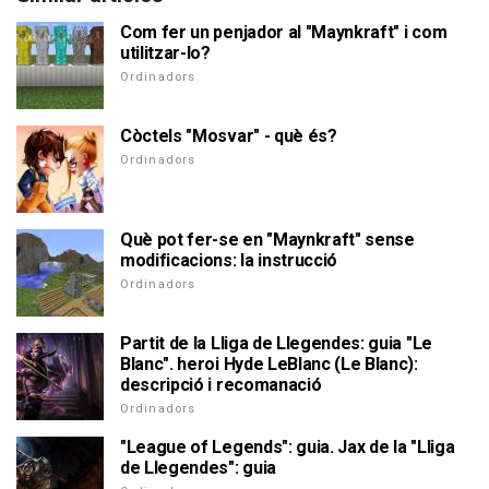
Com fer un penjador al "Maynkraft" i com
utilitzar-lo?
Ordinadors
Còctels "Mosvar" - què és?
Ordinadors
Què pot fer-se en "Maynkraft" sense
modificacions: la instrucció
Ordinadors
Partit de la Lliga de Llegendes: guia "Le
Blanc". heroi Hyde LeBlanc (Le Blanc):
descripció i recomanació
Ordinadors
"League of Legends": guia. Jax de la "Lliga
de Llegendes": guia