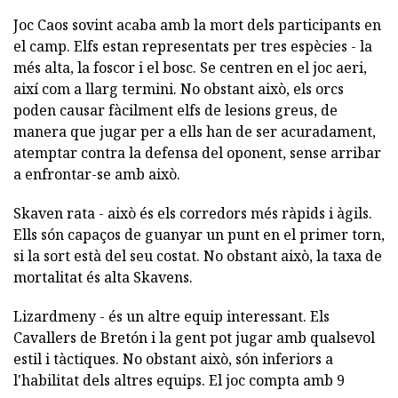
Joc Caos sovint acaba amb la mort dels participants en
el camp. Elfs estan representats per tres espècies - la
més alta, la foscor i el bosc. Se centren en el joc aeri,
així com a llarg termini. No obstant això, els orcs
poden causar fàcilment elfs de lesions greus, de
manera que jugar per a ells han de ser acuradament,
atemptar contra la defensa del oponent, sense arribar
a enfrontar-se amb això.
Skaven rata - això és els corredors més ràpids i àgils.
Ells són capaços de guanyar un punt en el primer torn,
si la sort està del seu costat. No obstant això, la taxa de
mortalitat és alta Skavens.
Lizardmeny - és un altre equip interessant. Els
Cavallers de Bretón i la gent pot jugar amb qualsevol
estil i tàctiques. No obstant això, són inferiors a
l'habilitat dels altres equips. El joc compta amb 9