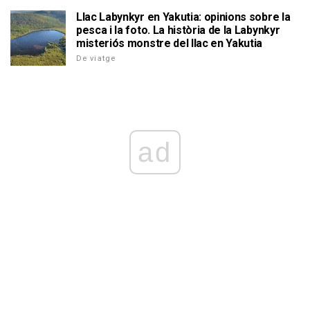
Llac Labynkyr en Yakutia: opinions sobre la
pesca i la foto. La història de la Labynkyr
misteriós monstre del llac en Yakutia
De viatge
ad