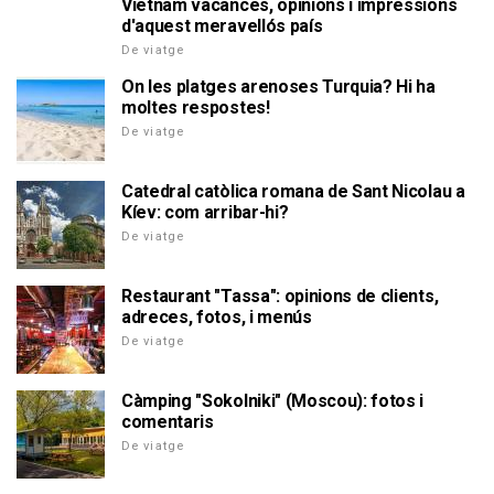
Vietnam vacances, opinions i impressions
d'aquest meravellós país
De viatge
On les platges arenoses Turquia? Hi ha
moltes respostes!
De viatge
Catedral catòlica romana de Sant Nicolau a
Kíev: com arribar-hi?
De viatge
Restaurant "Tassa": opinions de clients,
adreces, fotos, i menús
De viatge
Càmping "Sokolniki" (Moscou): fotos i
comentaris
De viatge