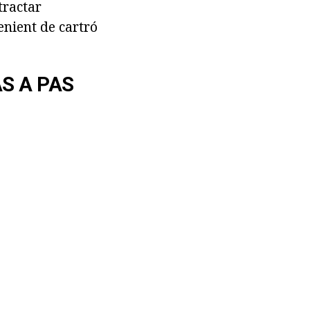
 tractar
nient de cartró
AS A PAS