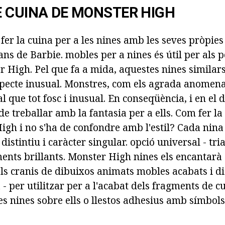
 CUINA DE MONSTER HIGH
fer la cuina per a les nines amb les seves pròpie
ns de Barbie. mobles per a nines és útil per als 
r High. Pel que fa a mida, aquestes nines similars
specte inusual. Monstres, com els agrada anomena
al que tot fosc i inusual. En conseqüència, i en el 
 treballar amb la fantasia per a ells. Com fer la 
igh i no s'ha de confondre amb l'estil? Cada nina
l distintiu i caràcter singular. opció universal - tri
ents brillants. Monster High nines els encantarà 
s cranis de dibuixos animats mobles acabats i di
 - per utilitzar per a l'acabat dels fragments de c
tes nines sobre ells o llestos adhesius amb símbol