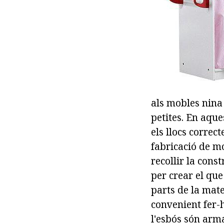
als mobles nina 
petites. En aque
els llocs correct
fabricació de m
recollir la cons
per crear el qu
parts de la mat
convenient fer-ho
l'esbós són arma