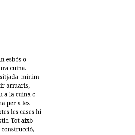
un esbós o
ura cuina.
esitjada. mínim
gir armaris,
u a la cuina o
na per a les
es les cases hi
tic. Tot això
e construcció,