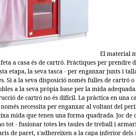
El material 
feta a casa és de cartró. Pràctiques per prendre d
sta etapa, la seva tasca - per enganxar junts i tal
es. Si a la seva disposició només fulles de cartró o
obles a la seva pròpia base per la mida adequada.
trucció de cartró no és difícil. La pràctica en una 
e només necessita per enganxar al voltant del per
eixa mida que tenen una forma quadrada. Joc de 
 tot - fusionar totes les taules de treball i armari
ris de paret, s'adhereixen a la capa inferior del