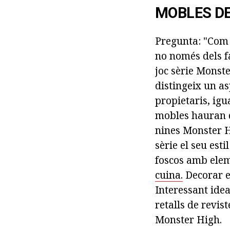
MOBLES DE
Pregunta: "Com 
no només dels fa
joc sèrie Monste
distingeix un a
propietaris, igu
mobles hauran de
nines Monster H
sèrie el seu esti
foscos amb elem
cuina.
Decorar el
Interessant idea
retalls de revis
Monster High.