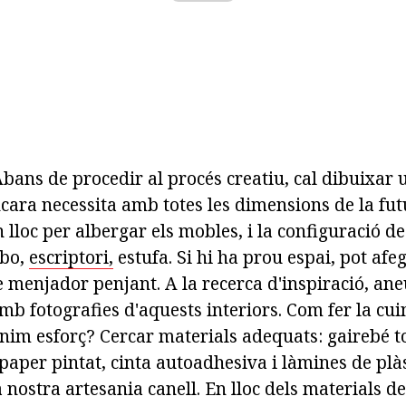
bans de procedir al procés creatiu, cal dibuixar 
cara necessita amb totes les dimensions de la fut
 lloc per albergar els mobles, i la configuració d
abo,
escriptori,
estufa. Si hi ha prou espai, pot afe
 menjador penjant. A la recerca d'inspiració, ane
mb fotografies d'aquests interiors. Com fer la cui
nim esforç? Cercar materials adequats: gairebé tot
 paper pintat, cinta autoadhesiva i làmines de plàs
la nostra artesania canell. En lloc dels materials d