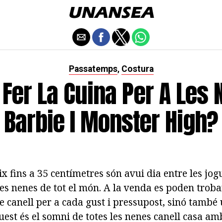
Passatemps
Costura
,
Fer La Cuina Per A Les 
Barbie I Monster High?
ix fins a 35 centímetres són avui dia entre les jo
les nenes de tot el món. A la venda es poden trob
de canell per a cada gust i pressupost, sinó també
uest és el somni de totes les nenes canell casa a