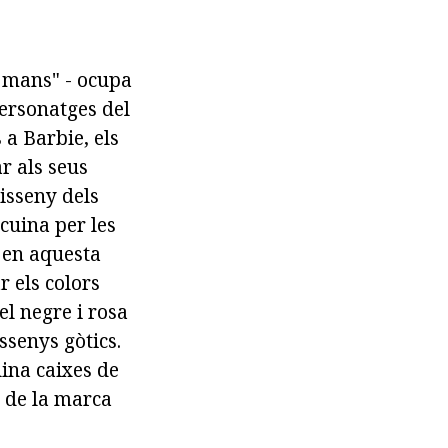
s mans" - ocupa
personatges del
 a Barbie, els
r als seus
disseny dels
cuina per les
 en aquesta
ar els colors
el negre i rosa
ssenys gòtics.
uina caixes de
s de la marca