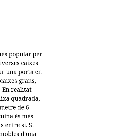
més popular per
iverses caixes
lar una porta en
 caixes grans,
 En realitat
caixa quadrada,
ímetre de 6
cuina és més
s entre si. Si
s mobles d'una