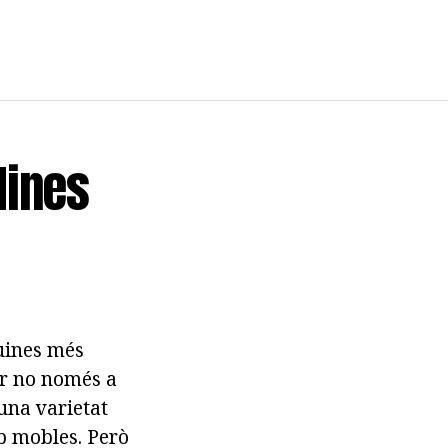
Nines
guines més
ar no només a
 una varietat
mb mobles. Però