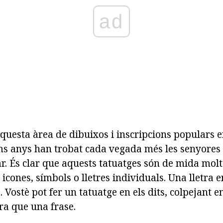
ad
questa àrea de dibuixos i inscripcions populars e
ims anys han trobat cada vegada més les senyore
r. És clar que aquests tatuatges són de mida molt 
 icones, símbols o lletres individuals. Una lletra e
 Vostè pot fer un tatuatge en els dits, colpejant en
a que una frase.