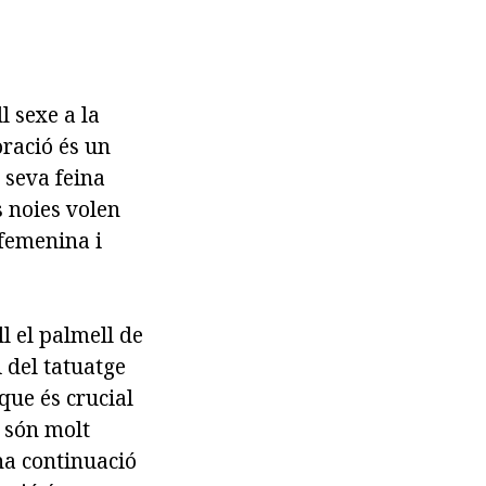
l sexe a la
oració és un
 seva feina
s noies volen
 femenina i
ll el palmell de
i del tatuatge
 que és crucial
 són molt
na continuació