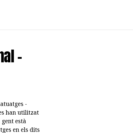
al -
tatuatges -
es han utilitzat
a gent està
tges en els dits