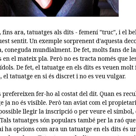
fins ara, tatuatges als dits - femení "truc", i el bel
quest sentit. Un exemple sorprenent d'aquesta dec
, coneguda mundialment. De fet, molts fans de la
 en el mateix pla. Però no es tracta només que le
ídols. De fet, el tatuatge en els dits es veuen molt
 el tatuatge en si és discret i no es veu vulgar.
s prefereixen fer-ho al costat del dit. Quan es recu
ge ja no és visible. Però tan aviat com el propietar
 possible llegir la inscripció o per veure el símbol,
 Tals tatuatges són populars també per la raó que
i ha opcions com ara un tatuatge en els dits és u