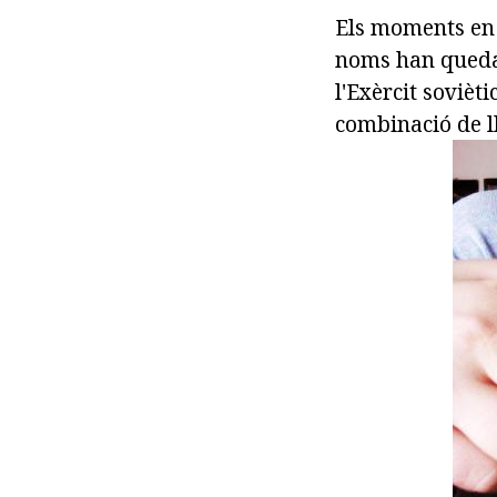
Els moments en e
noms han quedat
l'Exèrcit sovièt
combinació de lle