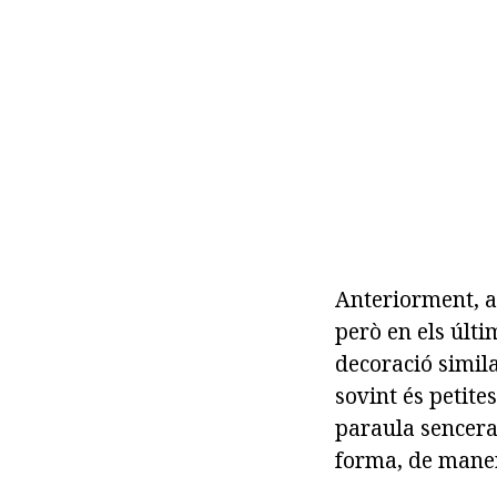
Anteriorment, a
però en els últ
decoració simila
sovint és petites
paraula sencera.
forma, de maner