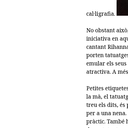
cal·ligrafia.
No obstant això, 
iniciativa en a
cantant Rihanna
porten tatuatges
emular els seus 
atractiva. A més,
Petites etiquete
la mà, el tatuat
treu els dits, és
per a una nena.
pràctic. També h