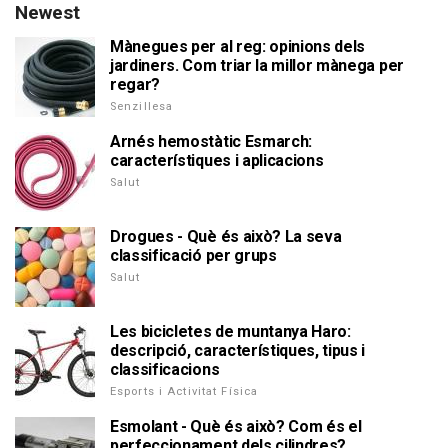
Newest
Mànegues per al reg: opinions dels
jardiners. Com triar la millor mànega per
regar?
Senzillesa
Arnés hemostàtic Esmarch:
característiques i aplicacions
Salut
Drogues - Què és això? La seva
classificació per grups
Salut
Les bicicletes de muntanya Haro:
descripció, característiques, tipus i
classificacions
Esports i Activitat Física
Esmolant - Què és això? Com és el
perfeccionament dels cilindres?