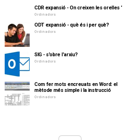
CDR expansió - On creixen les orelles '
Ordinadors
ODT expansió - què és i per què?
Ordinadors
SIG - s'obre l'arxiu?
Ordinadors
Com fer mots encreuats en Word: el
mètode més simple i la instrucció
Ordinadors