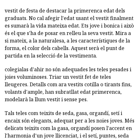
vestit de festa de destacar la primerenca edat dels
graduats. No cal afegir l'edat usant el vestit finalment
es sumarà la vida mateixa edat. Ets jove i bonica i això
és el que s'ha de posar en relleu la seva vestit. Mira a
si mateix, a la naturalesa, a les característiques de la
forma, el color dels cabells. Aquest serà el punt de
partida en la selecció de la vestimenta.
colegialas d'ahir no són adequades les teles pesades i
joies voluminoses. Triar un vestit fet de teles
lleugeres. Detalls com ara vestits cotilla o tirants fins,
volants d'ample, han subratllat edat primerenca,
modelarà la llum vestit i sense pes.
Tals teles com teixits de seda, gasa, organdí, setí i
encaix són elegants, adequat per a les noies joves. Més
delicats teixits com la gasa, organdí posen l'accent en
l'harmonia d'un jove llicenciat, i el setí, puntes, seda