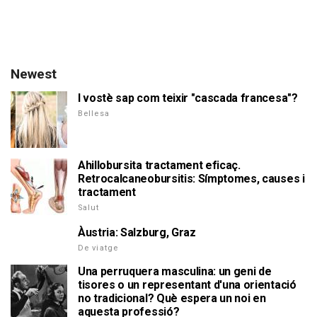
Newest
I vostè sap com teixir "cascada francesa"?
Bellesa
Ahillobursita tractament eficaç.
Retrocalcaneobursitis: Símptomes, causes i
tractament
Salut
Àustria: Salzburg, Graz
De viatge
Una perruquera masculina: un geni de
tisores o un representant d'una orientació
no tradicional? Què espera un noi en
aquesta professió?