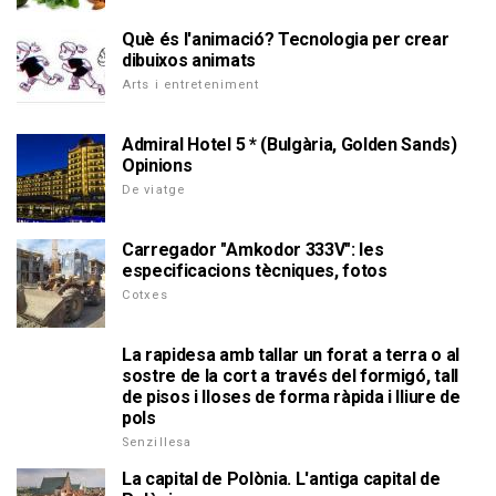
Què és l'animació? Tecnologia per crear
dibuixos animats
Arts i entreteniment
Admiral Hotel 5 * (Bulgària, Golden Sands)
Opinions
De viatge
Carregador "Amkodor 333V": les
especificacions tècniques, fotos
Cotxes
La rapidesa amb tallar un forat a terra o al
sostre de la cort a través del formigó, tall
de pisos i lloses de forma ràpida i lliure de
pols
Senzillesa
La capital de Polònia. L'antiga capital de