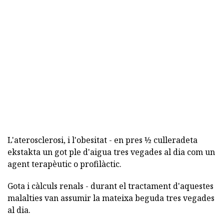
L'aterosclerosi, i l'obesitat - en pres ½ culleradeta
ekstakta un got ple d'aigua tres vegades al dia com un
agent terapèutic o profilàctic.
Gota i càlculs renals - durant el tractament d'aquestes
malalties van assumir la mateixa beguda tres vegades
al dia.