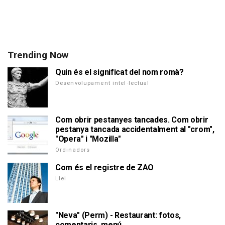
Trending Now
Quin és el significat del nom romà?
Desenvolupament intel·lectual
Com obrir pestanyes tancades. Com obrir
pestanya tancada accidentalment al "crom",
"Opera" i "Mozilla"
Ordinadors
Com és el registre de ZAO
Llei
"Neva" (Perm) - Restaurant: fotos,
comentaris, menú