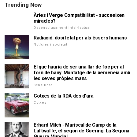
Trending Now
Àries i Verge Compatibilitat - succeeixen
miracles?
Desenvolupament intel·lectual
Radiació: dosi letal per als éssers humans
Notícies i societat
El que hauria de ser una llar de foc per al
forn de bany. Muntatge de la xemeneia amb
les seves pròpies mans
Senzillesa
Cotxes de la RDA des d'ara
Cotxes
Erhard Milch - Mariscal de Camp de la
Luftwaffe, el segon de Goering. La Segona
Guerra Mundial