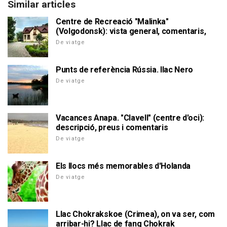
Similar articles
Centre de Recreació "Malinka"
(Volgodonsk): vista general, comentaris,
De viatge
Punts de referència Rússia. llac Nero
De viatge
Vacances Anapa. "Clavell" (centre d'oci):
descripció, preus i comentaris
De viatge
Els llocs més memorables d'Holanda
De viatge
Llac Chokrakskoe (Crimea), on va ser, com
arribar-hi? Llac de fang Chokrak