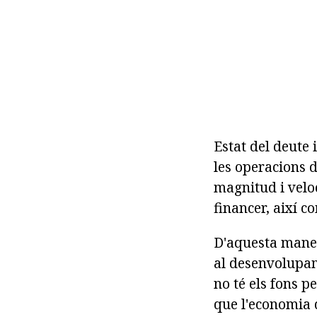
Estat del deute 
les operacions d
magnitud i veloc
financer, així c
D'aquesta maner
al desenvolupam
no té els fons p
que l'economia d