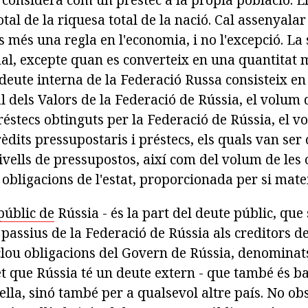
otal de la riquesa total de la nació. Cal assenyalar
s més una regla en l'economia, i no l'excepció. La
al, excepte quan es converteix en una quantitat m
deute interna de la Federació Russa consisteix en 
 dels Valors de la Federació de Rússia, el volum 
réstecs obtinguts per la Federació de Rússia, el v
rèdits pressupostaris i préstecs, els quals van ser
 nivells de pressupostos, així com del volum de les
 obligacions de l'estat, proporcionada per si mate
públic de
Rússia - és la part del deute públic, que
s passius de la Federació de Rússia als creditors d
lou obligacions del Govern de Rússia, denomina
et que Rússia té un deute extern - que també és b
lla, sinó també per a qualsevol altre país. No obs