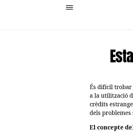
Esta
És difícil trob
a la utilització
crèdits estrang
dels problemes 
El concepte de