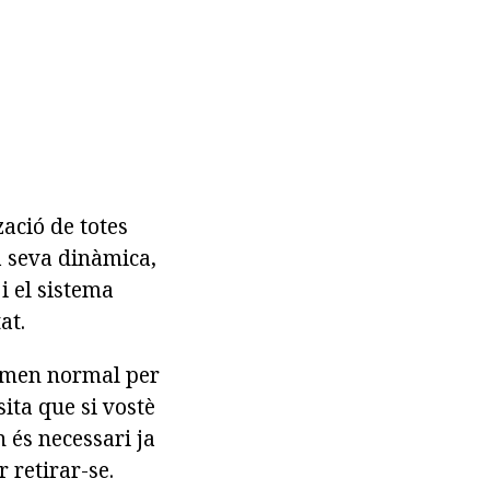
zació de totes
a seva dinàmica,
i el sistema
at.
nomen normal per
ta que si vostè
 és necessari ja
r retirar-se.