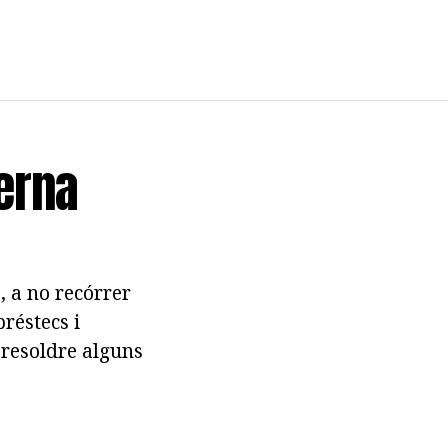
terna
, a no recórrer
préstecs i
 resoldre alguns