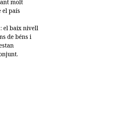
nant molt
 el país
 el baix nivell
ns de béns i
 estan
onjunt.