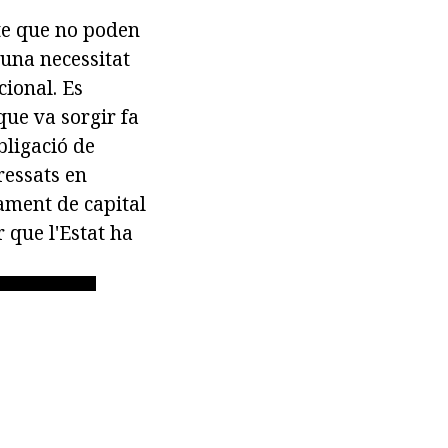
pte que no poden
 una necessitat
cional. Es
ue va sorgir fa
bligació de
ressats en
ament de capital
r que l'Estat ha