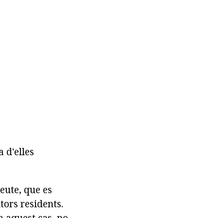
 d'elles
deute, que es
itors residents.
n aquest cas, no