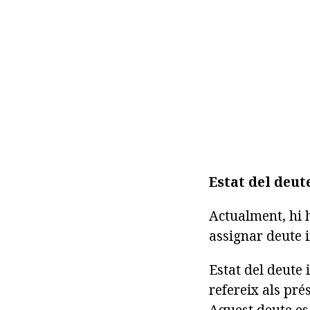
Estat del deut
Actualment, hi h
assignar deute i
Estat del deute 
refereix als pré
Aquest deute es