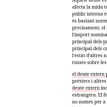
afecta la mida t
públic interna é
és bastant norm
precisament, el 
l'import nominal
principal dels p
principal dels c
l'estat d'altres
russes sobre les
el deute extern 
préstecs i altre
deute extern
inc
estrangera. El f
no només per a e