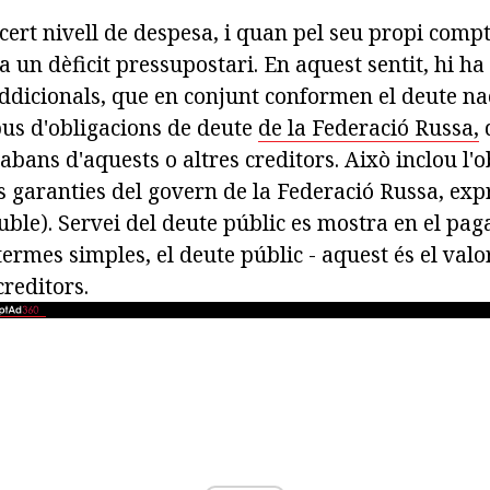
 cert nivell de despesa, i quan pel seu propi com
ha un dèficit pressupostari. En aquest sentit, hi ha
addicionals, que en conjunt conformen el deute na
ipus d'obligacions de deute
de la Federació Russa,
q
 abans d'aquests o altres creditors. Això inclou l'o
s garanties del govern de la Federació Russa, exp
uble). Servei del deute públic es mostra en el pag
 termes simples, el deute públic - aquest és el valo
creditors.