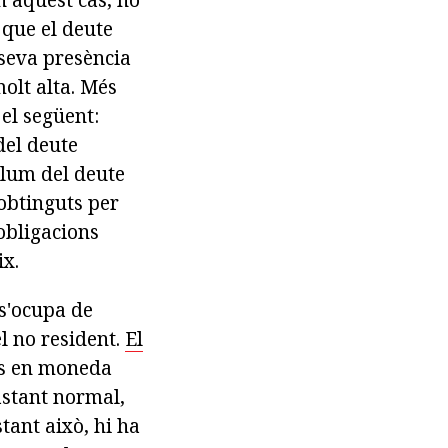
 que el deute
 seva presència
olt alta. Més
el següent:
del deute
olum del deute
 obtinguts per
 obligacions
ix.
 s'ocupa de
el no resident.
El
ts en moneda
astant normal,
tant això, hi ha