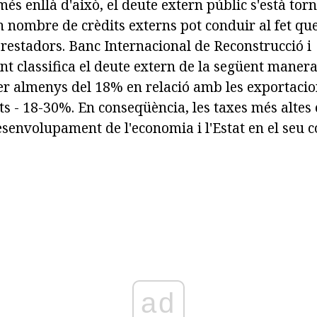
més enllà d'això, el deute extern públic s'està tor
n nombre de crèdits externs pot conduir al fet que
restadors. Banc Internacional de Reconstrucció i
 classifica el deute extern de la següent manera:
er almenys del 18% en relació amb les exportacio
ts - 18-30%. En conseqüència, les taxes més altes
senvolupament de l'economia i l'Estat en el seu c
ad