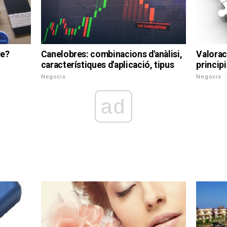
re?
Canelobres: combinacions d'anàlisi,
Valorac
característiques d'aplicació, tipus
princip
Negocis
Negocis
ad