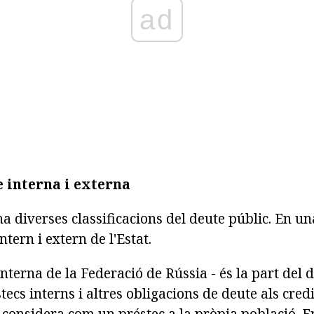
ad
e interna i externa
a diverses classificacions del deute públic. En una
ntern i extern de l'Estat.
interna de la Federació de Rússia - és la part del 
stecs interns i altres obligacions de deute als cred
 considera com un préstec a la pròpia població. E