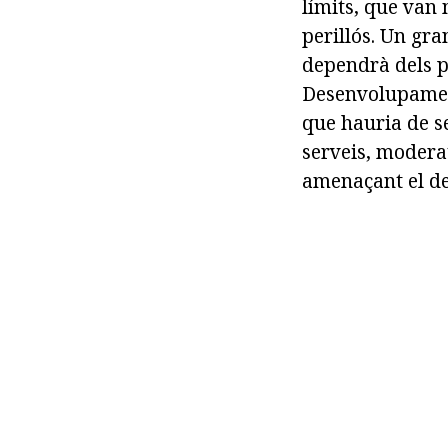
límits, que van 
perillós. Un gra
dependrà dels p
Desenvolupament
que hauria de s
serveis, modera
amenaçant el de