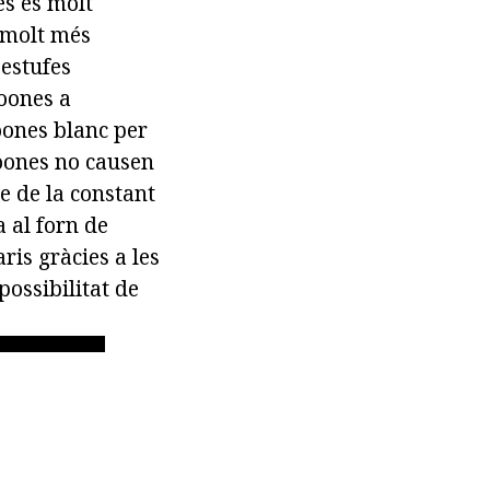
es és molt
n molt més
estufes
roones a
oones blanc per
roones no causen
re de la constant
 al forn de
ris gràcies a les
possibilitat de