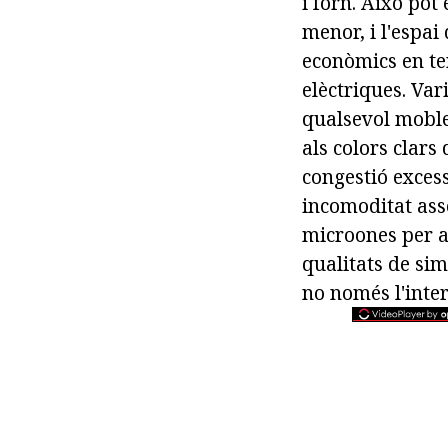
i forn. Això pot
menor, i l'espai
econòmics en te
elèctriques. Var
qualsevol moble
als colors clars
congestió excessi
incomoditat ass
microones per al
qualitats de simp
no només l'inter