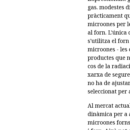
gas. modestes d
pràcticament qua
microones per le
al forn. L'única
s'utilitza el for
microones - les 
productes que n
cos de la radiac
xarxa de segure
no ha de ajustar
seleccionat per 
Al mercat actua
dinàmica per a a
microones forns