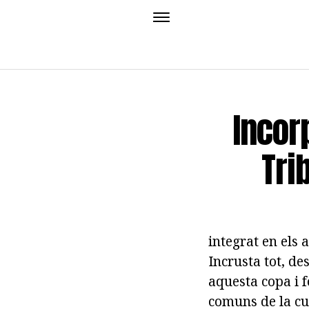
Incor
Tri
integrat en els 
Incrusta tot, de
aquesta copa i 
comuns de la cui