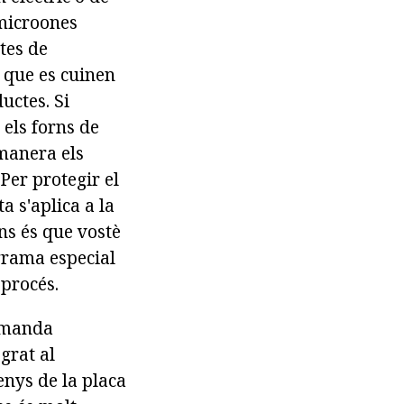
 microones
tes de
s que es cuinen
uctes. Si
n els forns de
 manera els
er protegir el
a s'aplica a la
ns és que vostè
ograma especial
 procés.
demanda
grat al
enys de la placa