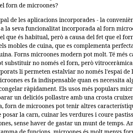
el forn de microones?
ipal de les aplicacions incorporades - la conveniè
 a la seva funcionalitat incorporada al forn micr
el que és habitual, però a causa del fet que el for
els mobles de cuina, que es complementa perfec
 cuina. Forns microones modern pot molt. Té més c
t substituir no només el forn, però vitroceràmica
orats li permeten estalviar no només l'espai de l
croones es fa indispensable quan es necessita al
scongelar ràpidament. Els usos més populars micr
arar un deliciós pollastre amb una crosta cruixen
a, forn de microones pot tenir altres característ
le posar la carn, cuinar les verdures i coure pastiss
oones, sense haver de gastar un munt de temps. 
amma de funcions, microones és molt menys forn 