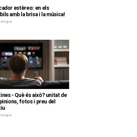
cador estèreo: en els
ils amb la brisa i la música!
nologia
ines - Què és això? unitat de
pinions, fotos i preu del
tiu
nologia