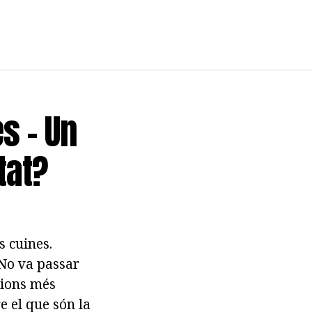
s - Un
tat?
s cuines.
 No va passar
cions més
e el que són la