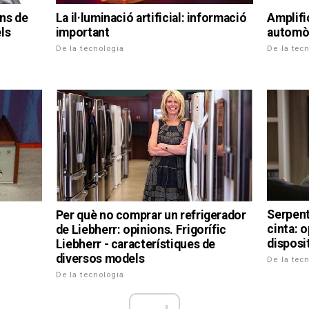
Amplifi
ons de
La il·luminació artificial: informació
automòb
ls
important
De la tec
De la tecnologia
Serpent
Per què no comprar un refrigerador
cinta: o
de Liebherr: opinions. Frigorífic
disposi
Liebherr - característiques de
diversos models
De la tec
De la tecnologia