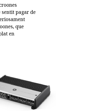
icroones
 sentit pagar de
seriosament
roones, que
plat en