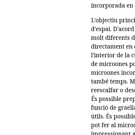
incorporada en 
L'objectiu princ
d'espai. D'acord
molt diferents d
directament en 
l'interior de la
de microones po
microones incorp
també temps. Mi
reescalfar o de
És possible prep
funció de graell
útils. És possib
pot fer al micr
impressionant g