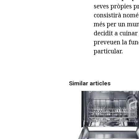
seves pròpies pr
consistirà només
més per un munt
decidit a cuinar
preveuen la func
particular.
Similar articles