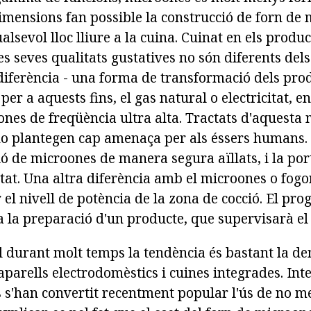
imensions fan possible la construcció de forn de
lsevol lloc lliure a la cuina. Cuinat en els produc
s seves qualitats gustatives no són diferents del
 diferència - una forma de transformació dels prod
n per a aquests fins, el gas natural o electricitat, e
ones de freqüència ultra alta. Tractats d'aquesta
o plantegen cap amenaça per als éssers humans. P
ió de microones de manera segura aïllats, i la port
tat. Una altra diferència amb el microones o fogo
 el nivell de potència de la zona de cocció. El pr
a la preparació d'un producte, que supervisarà el
l durant molt temps la tendència és bastant la 
parells electrodomèstics i cuines integrades. Inte
 s'han convertit recentment popular l'ús de no m