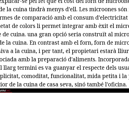
 explicar-se pel fet que el cost del forn de microon
 de la cuina tindrà menys d'ell. Les microones só
rmes de comparació amb el consum d'electricitat 
ietat de colors li permet integrar amb èxit el mic
 de cuina. una gran opció seria construït al micr
 de la cuina. En contrast amb el forn, forn de mic
va a la cuina, i per tant, el propietari estarà lliu
ociada amb la preparació d'aliments. Incorporada
 llarg termini es va guanyar el respecte dels usua
licitat, comoditat, funcionalitat, mida petita i la 
ior de la cuina de casa seva, sinó també l'oficina.