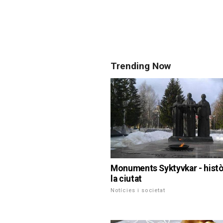
Trending Now
Monuments Syktyvkar - histò
la ciutat
Notícies i societat