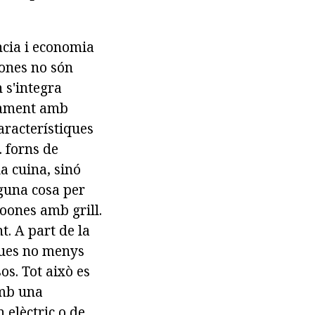
ncia i economia
oones no són
n s'integra
tament amb
aracterístiques
. forns de
a cuina, sinó
guna cosa per
oones amb grill.
t. A part de la
iques no menys
os. Tot això es
Amb una
elèctric o de