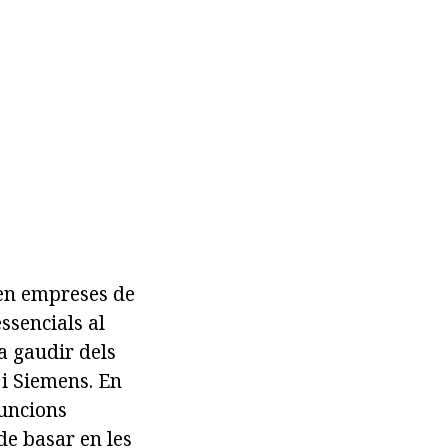
pen empreses de
ssencials al
a gaudir dels
i Siemens. En
funcions
de basar en les