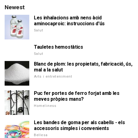
Newest
Les inhalacions amb nens àcid
aminocaproic: instruccions d'ús
Salut
Tauletes hemostàtics
Salut
Blanc de plom: les propietats, fabricació, ús,
mal a la salut
Arts i entreteniment
Puc fer portes de ferro forjat amb les
meves pròpies mans?
Homeliness
Les bandes de goma per als cabells - els
accessoris simples i convenients
Bellesa