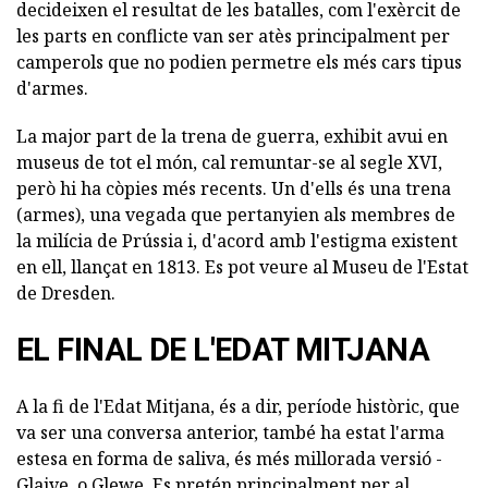
decideixen el resultat de les batalles, com l'exèrcit de
les parts en conflicte van ser atès principalment per
camperols que no podien permetre els més cars tipus
d'armes.
La major part de la trena de guerra, exhibit avui en
museus de tot el món, cal remuntar-se al segle XVI,
però hi ha còpies més recents. Un d'ells és una trena
(armes), una vegada que pertanyien als membres de
la milícia de Prússia i, d'acord amb l'estigma existent
en ell, llançat en 1813. Es pot veure al Museu de l'Estat
de Dresden.
EL FINAL DE L'EDAT MITJANA
A la fi de l'Edat Mitjana, és a dir, període històric, que
va ser una conversa anterior, també ha estat l'arma
estesa en forma de saliva, és més millorada versió -
Glaive, o Glewe. Es pretén principalment per al