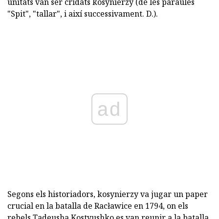
unitats van ser cridats kosynierzy (de les paraules
"Spit", "tallar", i així successivament. D.).
ad
Segons els historiadors, kosynierzy va jugar un paper
crucial en la batalla de Racławice en 1794, on els
rebels Tadeusha Kostyushko es van reunir a la batalla