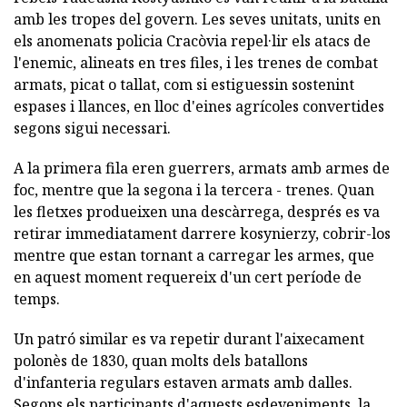
amb les tropes del govern. Les seves unitats, units en
els anomenats policia Cracòvia repel·lir els atacs de
l'enemic, alineats en tres files, i les trenes de combat
armats, picat o tallat, com si estiguessin sostenint
espases i llances, en lloc d'eines agrícoles convertides
segons sigui necessari.
A la primera fila eren guerrers, armats amb armes de
foc, mentre que la segona i la tercera - trenes. Quan
les fletxes produeixen una descàrrega, després es va
retirar immediatament darrere kosynierzy, cobrir-los
mentre que estan tornant a carregar les armes, que
en aquest moment requereix d'un cert període de
temps.
Un patró similar es va repetir durant l'aixecament
polonès de 1830, quan molts dels batallons
d'infanteria regulars estaven armats amb dalles.
Segons els participants d'aquests esdeveniments, la