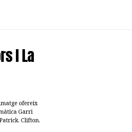
rs I La
 imatge ofereix
màtica Garri
atrick. Clifton.