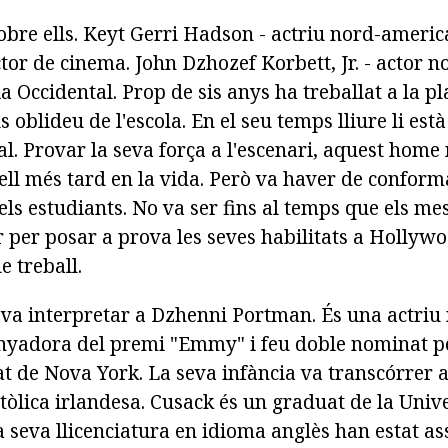
bre ells. Keyt Gerri Hadson - actriu nord-americ
ctor de cinema. John Dzhozef Korbett, Jr. - actor 
a Occidental. Prop de sis anys ha treballat a la p
us oblideu de l'escola. En el seu temps lliure li est
ral. Provar la seva força a l'escenari, aquest home
ell més tard en la vida. Però va haver de confor
els estudiants. No va ser fins al temps que els m
or per posar a prova les seves habilitats a Hollyw
e treball.
a interpretar a Dzhenni Portman. És una actriu
yadora del premi "Emmy" i feu doble nominat pe
at de Nova York. La seva infància va transcórrer a 
tòlica irlandesa. Cusack és un graduat de la Unive
a seva llicenciatura en idioma anglès han estat a