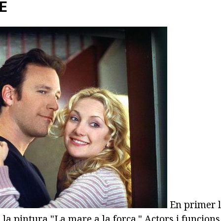
E
En primer l
e la pintura "La mare a la força." Actors i funcions