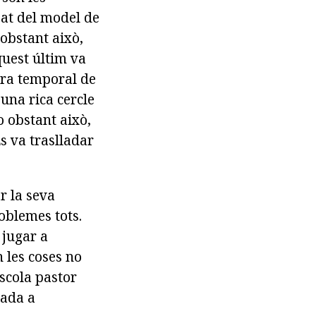
eat del model de
obstant això,
quest últim va
cura temporal de
una rica cercle
o obstant això,
Es va traslladar
r la seva
oblemes tots.
 jugar a
 les coses no
escola pastor
nada a