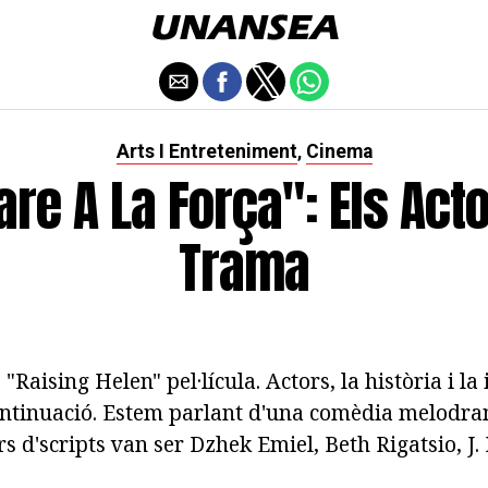
Arts I Entreteniment
Cinema
,
re A La Força": Els Acto
Trama
 "Raising Helen" pel·lícula. Actors, la història i la
ontinuació. Estem parlant d'una comèdia melodra
s d'scripts van ser Dzhek Emiel, Beth Rigatsio, J. P