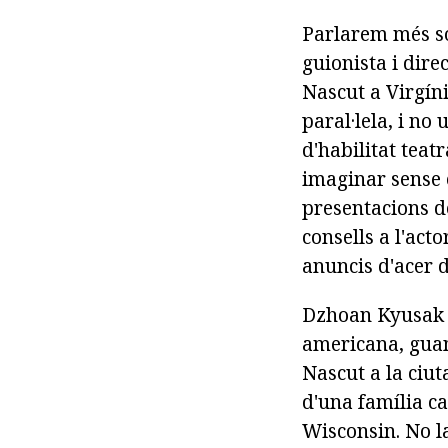
Parlarem més so
guionista i dire
Nascut a Virgíni
paral·lela, i no 
d'habilitat teat
imaginar sense 
presentacions d
consells a l'act
anuncis d'acer d
Dzhoan Kyusak v
americana, guan
Nascut a la ciut
d'una família ca
Wisconsin. No l