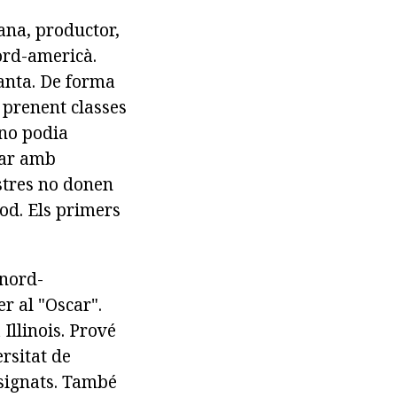
ana, productor,
nord-americà.
lanta. De forma
à prenent classes
 no podia
mar amb
estres no donen
ood. Els primers
 nord-
r al "Oscar".
Illinois. Prové
rsitat de
ssignats. També