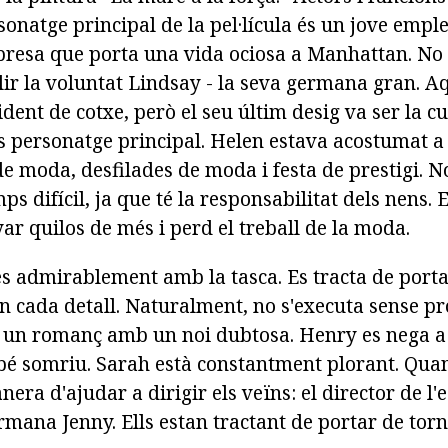
sonatge principal de la pel·lícula és un jove empl
mpresa que porta una vida ociosa a Manhattan. No 
lir la voluntat Lindsay - la seva germana gran. A
dent de cotxe, però el seu últim desig va ser la 
s personatge principal. Helen estava acostumat a 
 de moda, desfilades de moda i festa de prestigi. N
ps difícil, ja que té la responsabilitat dels nens. 
r quilos de més i perd el treball de la moda.
s admirablement amb la tasca. Es tracta de porta
n cada detall. Naturalment, no s'executa sense pr
 un romanç amb un noi dubtosa. Henry es nega a
ebé somriu. Sarah està constantment plorant. Quan
nera d'ajudar a dirigir els veïns: el director de l'
rmana Jenny. Ells estan tractant de portar de tor