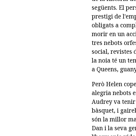
següents. El per
prestigi de l'e
obligats a comp
morir en un acci
tres nebots orfe
social, revistes
la noia té un tem
a Queens, guanya
Però Helen cope
alegria nebots e
Audrey va tenir
bàsquet, i gair
són la millor ma
Dan i la seva ge