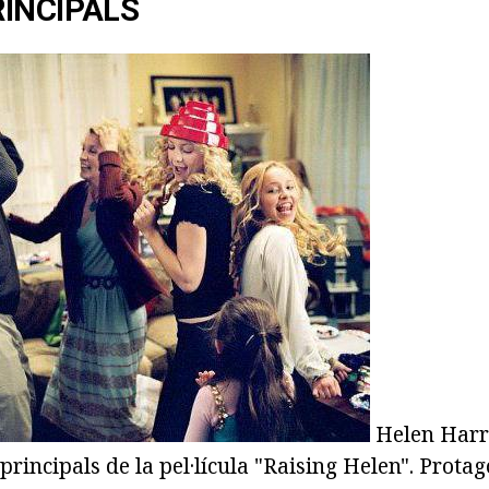
INCIPALS
Helen Harri
principals de la pel·lícula "Raising Helen". Prota