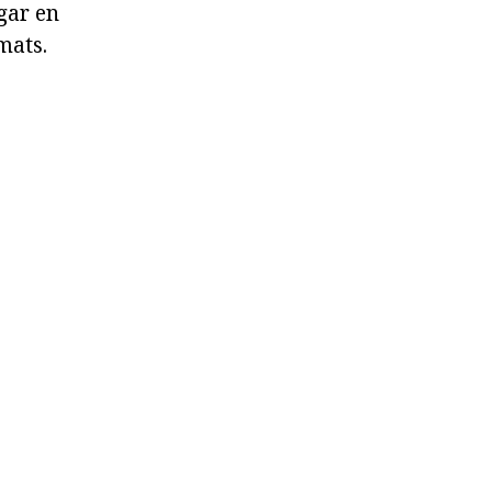
ugar en
mats.