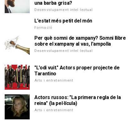
una barba grisa?
Desenvolupament intel·lectual
L'estat més petit del món
Formació
Per què somni de xampany? Somni llibre
sobre el xampany al vas, l'ampolla
Desenvolupament intel·lectual
"L'odi vuit." Actors proper projecte de
Tarantino
Arts i entreteniment
Actors russos: "La primera regla de la
reina" (la pel·lícula)
Arts i entreteniment