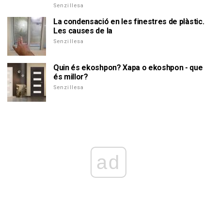
Senzillesa
La condensació en les finestres de plàstic.
Les causes de la
Senzillesa
Quin és ekoshpon? Xapa o ekoshpon - que
és millor?
Senzillesa
ad