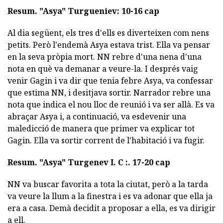
Resum.
"Asya" Turgueniev: 10-16 cap
Al dia següent, els tres d'ells es diverteixen com nens
petits. Però l'endemà Asya estava trist. Ella va pensar
en la seva pròpia mort. NN rebre d'una nena d'una
nota en què va demanar a veure-la. I després vaig
venir Gagin i va dir que tenia febre Asya, va confessar
que estima NN, i desitjava sortir. Narrador rebre una
nota que indica el nou lloc de reunió i va ser allà. Es va
abraçar Asya i, a continuació, va esdevenir una
maledicció de manera que primer va explicar tot
Gagin. Ella va sortir corrent de l'habitació i va fugir.
Resum.
"Asya" Turgenev I. C :. 17-20 cap
NN va buscar favorita a tota la ciutat, però a la tarda
va veure la llum a la finestra i es va adonar que ella ja
era a casa. Demà decidit a proposar a ella, es va dirigir
a ell.