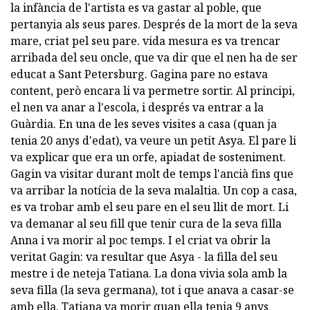
la infància de l'artista es va gastar al poble, que
pertanyia als seus pares. Després de la mort de la seva
mare, criat pel seu pare. vida mesura es va trencar
arribada del seu oncle, que va dir que el nen ha de ser
educat a Sant Petersburg. Gagina pare no estava
content, però encara li va permetre sortir. Al principi,
el nen va anar a l'escola, i després va entrar a la
Guàrdia. En una de les seves visites a casa (quan ja
tenia 20 anys d'edat), va veure un petit Asya. El pare li
va explicar que era un orfe, apiadat de sosteniment.
Gagin va visitar durant molt de temps l'ancià fins que
va arribar la notícia de la seva malaltia. Un cop a casa,
es va trobar amb el seu pare en el seu llit de mort. Li
va demanar al seu fill que tenir cura de la seva filla
Anna i va morir al poc temps. I el criat va obrir la
veritat Gagin: va resultar que Asya - la filla del seu
mestre i de neteja Tatiana. La dona vivia sola amb la
seva filla (la seva germana), tot i que anava a casar-se
amb ella. Tatiana va morir quan ella tenia 9 anys