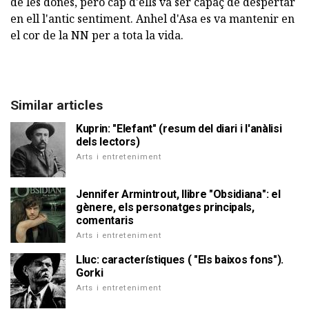
de les dones, però cap d'ells va ser capaç de despertar
en ell l'antic sentiment. Anhel d'Asa es va mantenir en
el cor de la NN per a tota la vida.
Similar articles
Kuprin: "Elefant" (resum del diari i l'anàlisi
dels lectors)
Arts i entreteniment
Jennifer Armintrout, llibre "Obsidiana": el
gènere, els personatges principals,
comentaris
Arts i entreteniment
Lluc: característiques ( "Els baixos fons").
Gorki
Arts i entreteniment