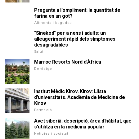
Pregunta a l'ompliment: la quantitat de
farina en un got?
Aliments i begudes
"Sinekod" per a nens i adults: un
alleugeriment ràpid dels símptomes
desagradables
Salut
Marroc Resorts Nord d'Àfrica
De viatge
Institut Mèdic Kirov. Kirov: Llista
d'universitats. Acadèmia de Medicina de
Kirov
Formació
Avet siberià: descripció, àrea d'hàbitat, que
s'utilitza en la medicina popular
Notícies i societat