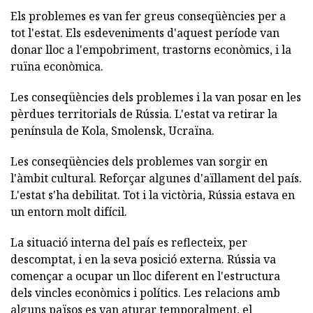
Els problemes es van fer greus conseqüències per a
tot l'estat. Els esdeveniments d'aquest període van
donar lloc a l'empobriment, trastorns econòmics, i la
ruïna econòmica.
Les conseqüències dels problemes i la van posar en les
pèrdues territorials de Rússia. L'estat va retirar la
península de Kola, Smolensk, Ucraïna.
Les conseqüències dels problemes van sorgir en
l'àmbit cultural. Reforçar algunes d'aïllament del país.
L'estat s'ha debilitat. Tot i la victòria, Rússia estava en
un entorn molt difícil.
La situació interna del país es reflecteix, per
descomptat, i en la seva posició externa. Rússia va
començar a ocupar un lloc diferent en l'estructura
dels vincles econòmics i polítics. Les relacions amb
alguns països es van aturar temporalment, el