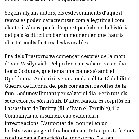
Segons alguns autors, els esdeveniments d'aquest
temps es poden caracteritzar com a legítima i com
aleatori. Abans, però, d'aquest període en la història
del país és difícil trobar un moment en què hauria
abastat molts factors desfavorables.
Era dels Trastorns va començar després de la mort
d'Ivan Vasilyevich. Pel poder, com sabem, va arribar
Boris Godunov, que tenia una connexió amb el
Opríchnina. Amb això ve una mala collita. El debilitat
Guerra de Livonia del país comencen revoltes de la
fam. Godunov lluitant per salvar el dia. Però tots els
seus esforços són inútils. D'altra banda, és sospitós en
l'assassinat de Dmitry (fill d'Ivan el Terrible), i la
Companyia no assumeix cap evidència i
investigacions. L'autoritat del nou rei en un
bedstvovaniya gent finalment cau. Tots aquests factors
condueixen a l'aparició de impostores. La gent