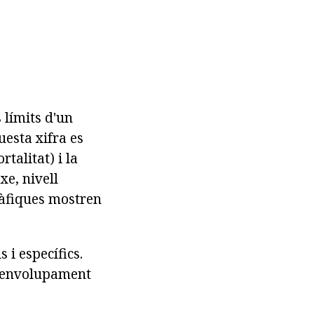
 límits d'un
uesta xifra es
rtalitat) i la
xe, nivell
ràfiques mostren
 i específics.
esenvolupament