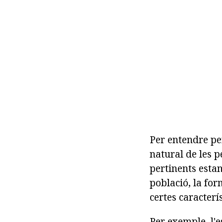
Per entendre pe
natural de les p
pertinents estan
població, la fo
certes caracterí
Per exemple, l'