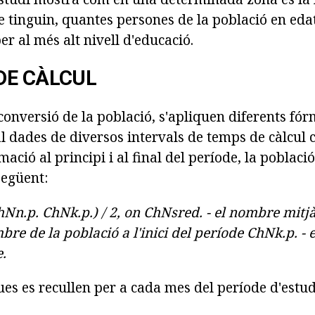
e tinguin, quantes persones de la població en edat
per al més alt nivell d'educació.
DE CÀLCUL
 conversió de la població, s'apliquen diferents fór
 dades de diversos intervals de temps de càlcul c
rmació al principi i al final del període, la poblac
següent:
hNn.p. ChNk.p.) / 2, on ChNsred.
- el nombre mitj
mbre de la població a l'inici del període ChNk.p.
- 
e.
ques es recullen per a cada mes del període d'estud