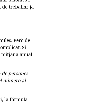
 de treballar ja
mules. Però de
omplicat. Si
ió mitjana anual
à de persones
el número al
i, la fórmula