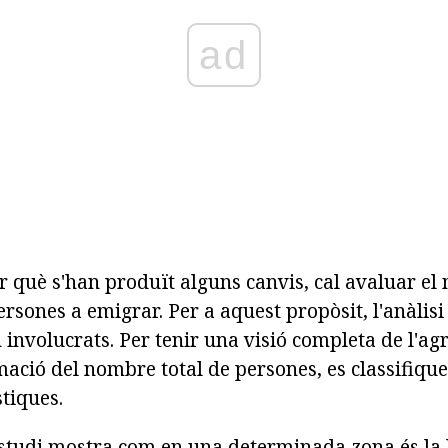
ad
r què s'han produït alguns canvis, cal avaluar e
ersones a emigrar. Per a aquest propòsit, l'anàlisi
 involucrats. Per tenir una visió completa de l'ag
rmació del nombre total de persones, es classifiq
stiques.
estudi mostra com en una determinada zona és la 