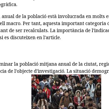
gràfica.
 anual de la població està involucrada en molts e
ell macro. Per tant, aquesta important categoria 
nt de ser recalculats. La importància de l'indica
i es discuteixen en l'article.
inar la població mitjana anual de la ciutat, regió
cia de l'objecte d'investigació. La situació demogr