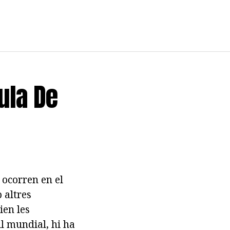
ula De
 ocorren en el
 altres
ien les
ll mundial, hi ha