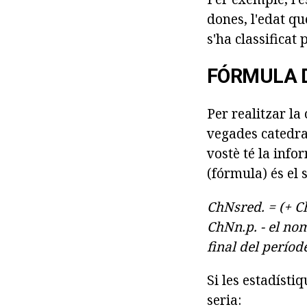
dones, l'edat qu
s'ha classificat 
FÓRMULA 
Per realitzar la
vegades catedral
vostè té la info
(fórmula) és el 
ChNsred.
= (+ C
ChNn.p.
- el no
final del períod
Si les estadísti
seria: