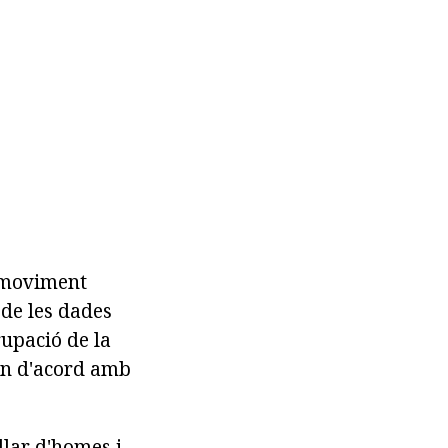
l moviment
 de les dades
rupació de la
uen d'acord amb
llar d'homes i