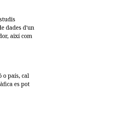
studis
de dades d'un
dor, així com
 o país, cal
àfica es pot