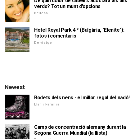
De quin color de cabell s'acostarà als ulls
verds? Tot un munt d'opcions
Bellesa
Hotel Royal Park 4 * (Bulgària, "Elenite"):
fotos i comentaris
De viatge
Newest
Rodets dels nens - el millor regal del nadó!
Llar i Família
Camp de concentració alemany durant la
Segona Guerra Mundial (la llista)