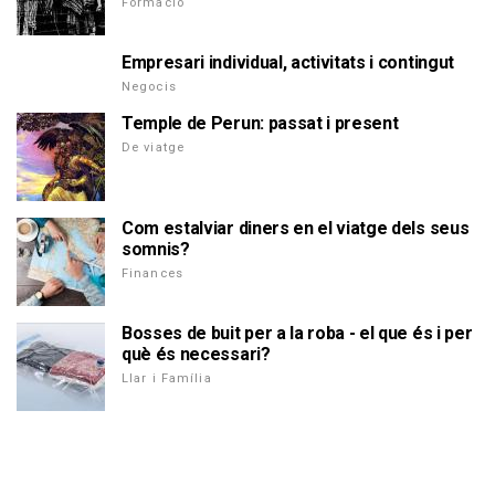
Formació
Empresari individual, activitats i contingut
Negocis
Temple de Perun: passat i present
De viatge
Com estalviar diners en el viatge dels seus
somnis?
Finances
Bosses de buit per a la roba - el que és i per
què és necessari?
Llar i Família