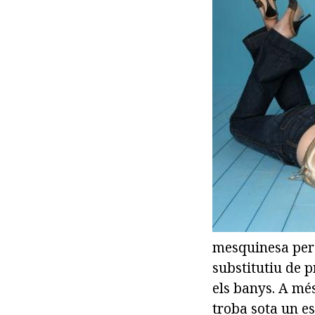
mesquinesa per p
substitutiu de p
els banys. A més
troba sota un e