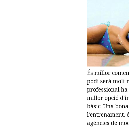
És millor comen
podi serà molt m
professional ha 
millor opció d'i
bàsic. Una bona
l'entrenament, é
agències de mod