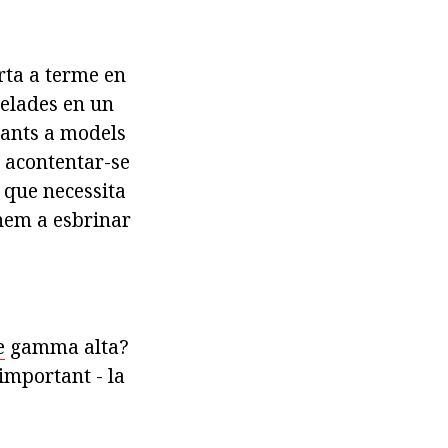
rta a terme en
gelades en un
rants a models
e acontentar-se
 que necessita
anem a esbrinar
e
gamma alta?
important - la