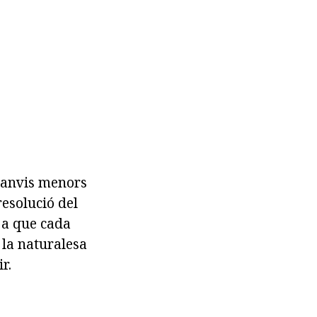
 canvis menors
resolució del
ja que cada
 la naturalesa
r.