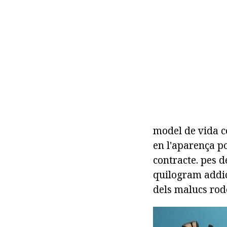
model de vida co
en l'aparença po
contracte. pes 
quilogram addici
dels malucs rodo