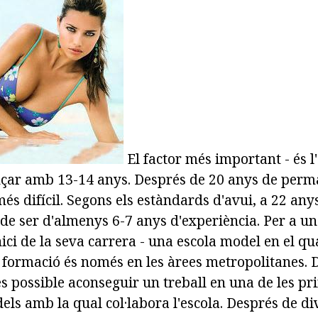
El factor més important - és l
çar amb 13-14 anys. Després de 20 anys de perm
és difícil. Segons els estàndards d'avui, a 22 any
de ser d'almenys 6-7 anys d'experiència. Per a una
nici de la seva carrera - una escola model en el qu
 formació és només en les àrees metropolitanes. 
s possible aconseguir un treball en una de les pr
els amb la qual col·labora l'escola. Després de d