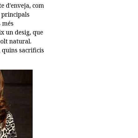
te d'enveja, com
s principals
s més
eix un desig, que
olt natural.
quins sacrificis