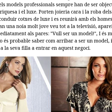
els models professionals sempre han de ser objec
riquesa i el luxe. Porten joieria cara i la roba del
conduir cotxes de luxe i es reunirà amb els home
uan una noia molt jove veu tot a la televisió, apar
diatament als pares: "Vull ser un model!", I és m
o és probable saber com arribar a ser un model, i 
a la seva filla a entrar en aquest negoci.