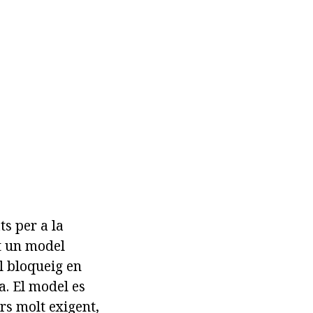
s per a la
ot un model
el bloqueig en
a. El model es
rs molt exigent,