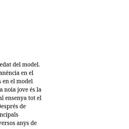
'edat del model.
anència en el
s en el model
 noia jove és la
al ensenya tot el
Després de
incipals
iversos anys de