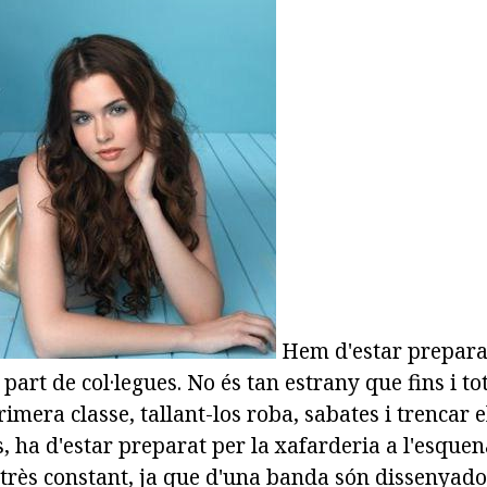
Hem d'estar preparat
art de col·legues. No és tan estrany que fins i t
rimera classe, tallant-los roba, sabates i trencar 
, ha d'estar preparat per la xafarderia a l'esquen
strès constant, ja que d'una banda són dissenyado