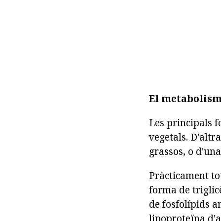
El metabolism
Les principals f
vegetals. D'altr
grassos, o d'una
Pràcticament to
forma de triglic
de fosfolípids 
lipoproteïna d'a