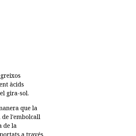
 greixos
ent àcids
l gira-sol.
 manera que la
a de l'embolcall
a de la
portats a través