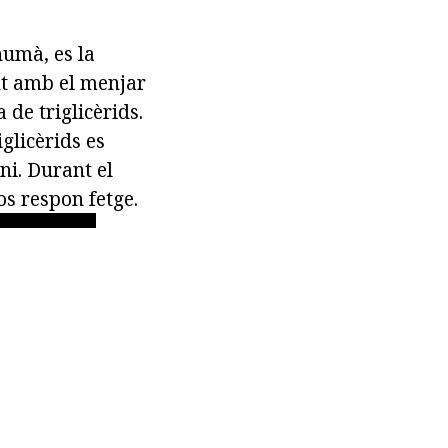
humà, es la
nt amb el menjar
de triglicèrids.
glicèrids es
oni. Durant el
os respon fetge.