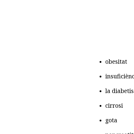
obesitat
insuficièn
la diabetis
cirrosi
gota