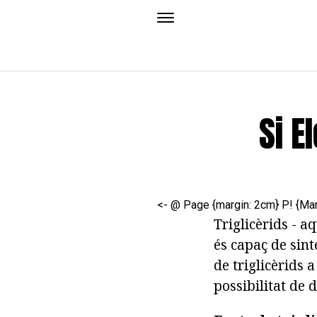
Si E
<- @ Page {margin: 2cm} P! {Mar
Triglicèrids - a
és capaç de sint
de triglicèrids a
possibilitat de 