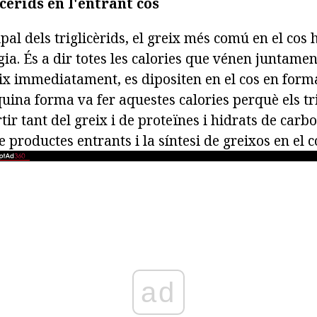
icèrids en l'entrant cos
ipal dels triglicèrids, el greix més comú en el cos 
gia. És a dir totes les calories que vénen juntame
x immediatament, es dipositen en el cos en forma 
ina forma va fer aquestes calories perquè els tri
rtir tant del greix i de proteïnes i hidrats de carb
productes entrants i la síntesi de greixos en el c
ad