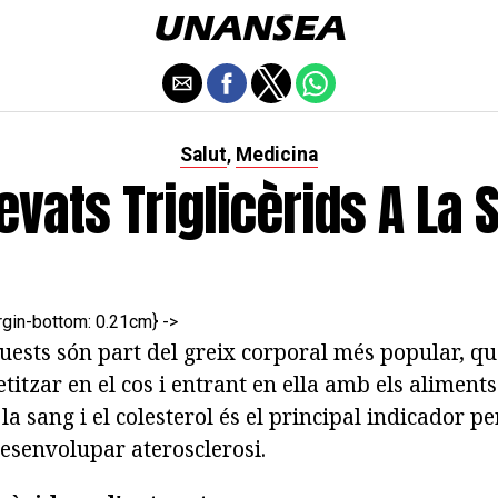
Salut
Medicina
,
levats Triglicèrids A La 
gin-bottom: 0.21cm} ->
quests són part del greix corporal més popular, qu
etitzar en el cos i entrant en ella amb els aliments
 la sang i el colesterol és el principal indicador p
desenvolupar aterosclerosi.