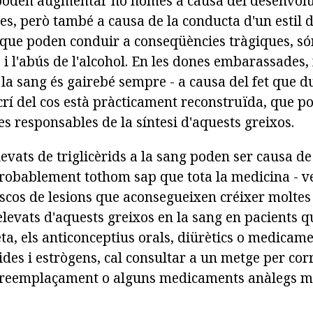
s poden augmentar no només a causa del desenvo
es, però també a causa de la conducta d'un estil 
 que poden conduir a conseqüències tràgiques, s
i l'abús de l'alcohol. En les dones embarassades, 
a la sang és gairebé sempre - a causa del fet que 
crí del cos està pràcticament reconstruïda, que p
mes responsables de la síntesi d'aquests greixos.
levats de triglicèrids a la sang poden ser causa de
Probablement tothom sap que tota la medicina - ve
iscos de lesions que aconsegueixen créixer moltes
 elevats d'aquests greixos en la sang en pacients 
ta, els anticonceptius orals, diürètics o medicam
des i estrògens, cal consultar a un metge per cor
e reemplaçament o alguns medicaments anàlegs m