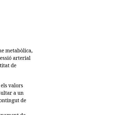
ome metabòlica,
essió arterial
titat de
 els valors
sultar a un
contingut de