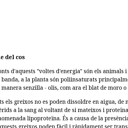
e del cos
onts d'aquests "voltes d'energia" són els animals i
a banda, a la planta són poliinsaturats principalm
 manera senzilla - olis, com ara el blat de moro o e
ts els greixos no es poden dissoldre en aigua, de
èrids a la sang al voltant de si mateixos i proteïn
anomenada lipoproteïna. És a causa de la presènci
quests greixos poden fàcil i ràpidament ser trans