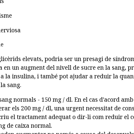
is
disme
nerviosa
me
iglicèrids elevats, podria ser un presagi de síndr
 en un augment del nivell de sucre en la sang, pr
a a la insulina, i també pot ajudar a reduir la quan
 la sang.
a sang normals - 150 mg / dl. En el cas d'acord amb
erar els 200 mg / dl, una urgent necessitat de con
riu el tractament adequat o dir-li com reduir el 
ang de caixa normal.