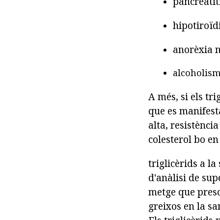
pancreatit
hipotiroï
anorèxia 
alcoholis
A més, si els tr
que es manifesta
alta, resistènci
colesterol bo en
triglicèrids a l
d'anàlisi de sup
metge que presc
greixos en la s