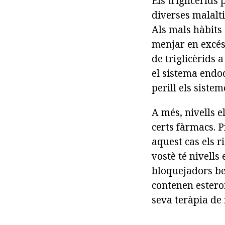
Els triglicèrid
diverses malalti
Als mals hàbits
menjar en excés 
de triglicèrids 
el sistema endo
perill els siste
A més, nivells e
certs fàrmacs. 
aquest cas els r
vostè té nivells
bloquejadors be
contenen esteroi
seva teràpia d