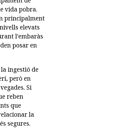
lupament de
de vida pobra.
ón principalment
nivells elevats
durant l'embaràs
oden posar en
 la ingestió de
rí, però en
 vegades. Si
que reben
ents que
relacionar la
és segures.