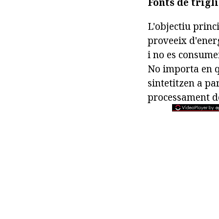
Fonts de trigl
L'objectiu princ
proveeix d'ener
i no es consumei
No importa en qu
sintetitzen a pa
processament de 