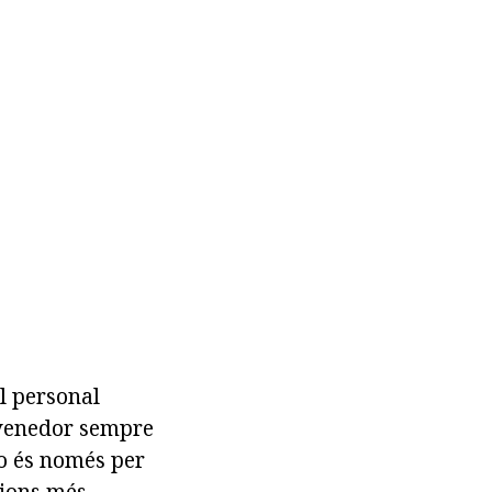
l personal
 venedor sempre
no és només per
cions més