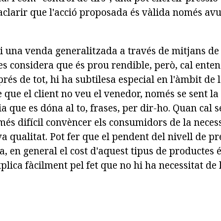
 aclarir que l'acció proposada és vàlida només av
i una venda generalitzada a través de mitjans de
s considera que és prou rendible, però, cal ent
prés de tot, hi ha subtilesa especial en l'àmbit de
 que el client no veu el venedor, només se sent la 
 que es dóna al to, frases, per dir-ho. Quan cal s
més difícil convèncer els consumidors de la necess
va qualitat. Pot fer que el pendent del nivell de p
, en general el cost d'aquest tipus de productes 
xplica fàcilment pel fet que no hi ha necessitat de l