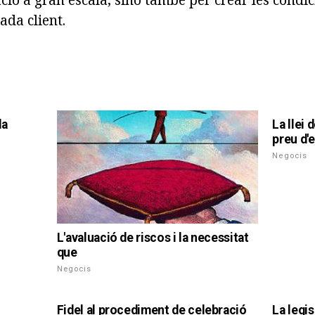
ada client.
la
La llei 
preu d'e
Negocis
L'avaluació de riscos i la necessitat
que
Negocis
Fidel al procediment de celebració
La legi