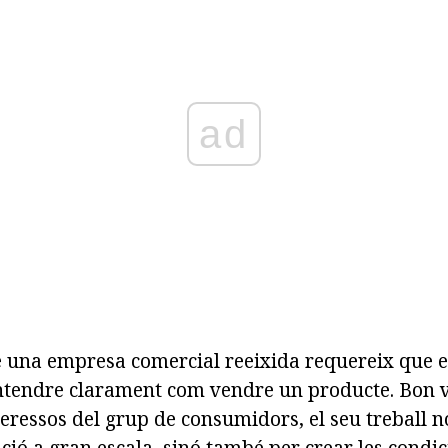
ad
è una empresa comercial reeixida requereix que e
entendre clarament com vendre un producte. Bon
teressos del grup de consumidors, el seu treball 
ció a gran escala, sinó també per crear les condi