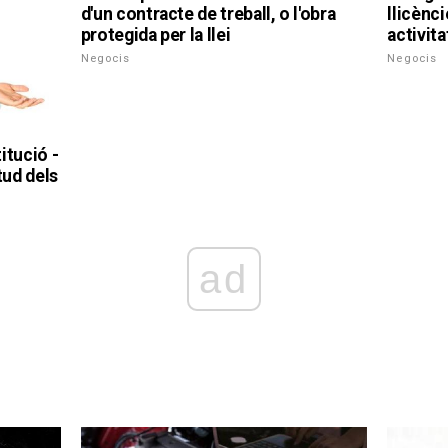
d'un contracte de treball, o l'obra
llicènc
protegida per la llei
activita
Negocis
Negocis
itució -
tud dels
ad