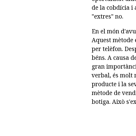
de la cobdícia i
"extres" no.
En el món d'avu
Aquest mètode e
per telèfon. Des
béns. A causa de
gran importància
verbal, és molt 
producte i la se
mètode de venda
botiga. Això s'e