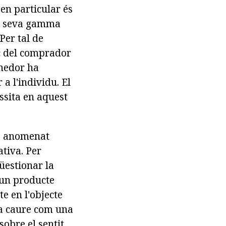
en particular és
 la seva gamma
Per tal de
oc del comprador
enedor ha
 a l'individu. El
ssita en aquest
a, anomenat
tiva. Per
üestionar la
 un producte
e en l'objecte
va caure com una
sobre el sentit