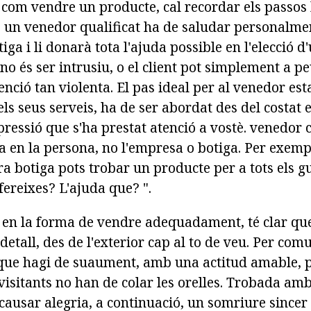
 com vendre un producte, cal recordar els passos 
, un venedor qualificat ha de saludar personalmen
tiga i li donarà tota l'ajuda possible en l'elecció 
 no és ser intrusiu, o el client pot simplement a p
nció tan violenta. El pas ideal per al venedor est
li els seus serveis, ha de ser abordat des del costa
mpressió que s'ha prestat atenció a vostè. venedor
 en la persona, no l'empresa o botiga. Per exemple
tra botiga pots trobar un producte per a tots els 
fereixes? L'ajuda que? ".
en la forma de vendre adequadament, té clar qu
etall, des de l'exterior cap al to de veu. Per com
 que hagi de suaument, amb una actitud amable, p
visitants no han de colar les orelles. Trobada a
causar alegria, a continuació,
un somriure sincer