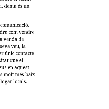
ui, demà és un
 comunicació.
endre com vendre
 la venda de
seva veu, la
er únic contacte
itat que el
reus en aquest
és molt més baix
logar locals.