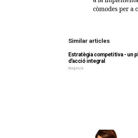
còmodes per a c
Similar articles
Estratègia competitiva - un p
d'acció integral
Negocis