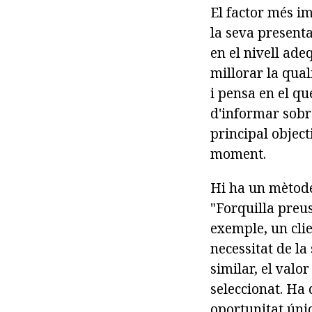
El factor més im
la seva presenta
en el nivell ade
millorar la qual
i pensa en el qu
d'informar sobre
principal object
moment.
Hi ha un mètode
"Forquilla preu
exemple, un cli
necessitat de la
similar, el valo
seleccionat. Ha
oportunitat únic