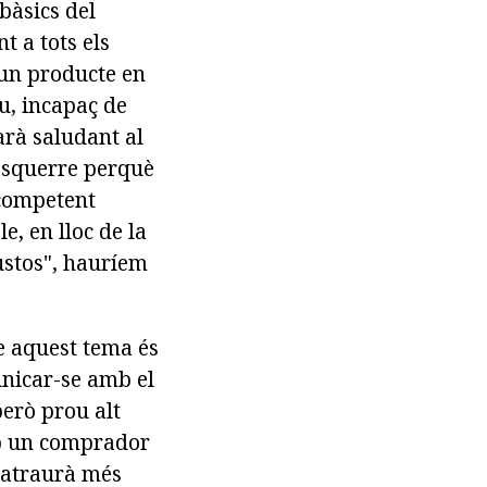
bàsics del
t a tots els
d'un producte en
eu, incapaç de
arà saludant al
t esquerre perquè
 competent
, en lloc de la
gustos", hauríem
e aquest tema és
unicar-se amb el
erò prou alt
mb un comprador
atraurà més