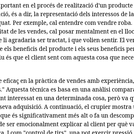
portant en el procés de realització d'un producte 
ció, és a dir, la representació dels interessos de
quat. Per exemple, cal entendre com vendre roba. 
itat de les vendes, cal posar mentalment en el ll
e li agradaria ser tractat, i que volien sentir. El v
 els beneficis del producte i els seus beneficis per
iu és que el client sent com aquesta cosa que nece
 eficaç en la pràctica de vendes amb experiènci
s." Aquesta tècnica es basa en una anàlisi compara
ent interessat en una determinada cosa, però va q
 seva adquisició. A continuació, el crupier mostra
r que és significativament més alt o fa un descompt
 de ser emocionalment explicar al client per què 
a. I com "control de tirs", una pot exercir pressió 