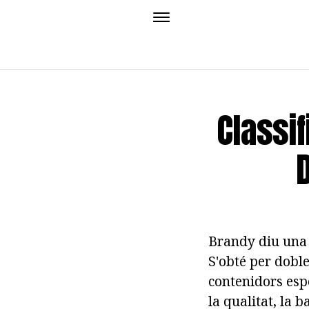
Classif
Brandy diu una 
S'obté per doble 
contenidors espe
la qualitat, la b