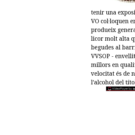
tenir una exposi
VO col·loquen en
produeix genera
licor molt alta 
begudes al barr
VVSOP - envellit
millors en quali
velocitat és de 
l'alcohol del tí