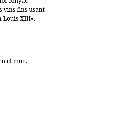
hol conyac
s vins fins usant
 Louis XIII»,
en el món.