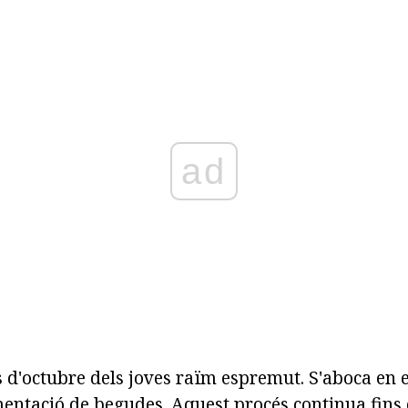
ad
 d'octubre dels joves raïm espremut. S'aboca en el
entació de begudes. Aquest procés continua fins 