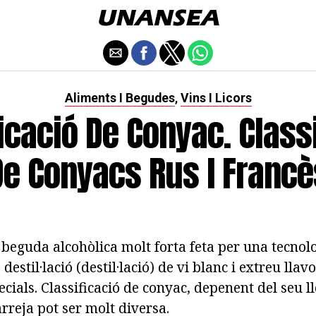
Aliments I Begudes
Vins I Licors
,
icació De Conyac. Class
De Conyacs Rus I Francè
beguda alcohòlica molt forta feta per una tecnolo
destil·lació (destil·lació) de vi blanc i extreu llav
cials. Classificació de conyac, depenent del seu l
arreja pot ser molt diversa.