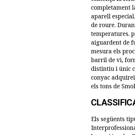
completament la
aparell especia
de roure. Durant
temperatures. p
aiguardent de f
mesura els proce
barril de vi, f
distintiu i únic
conyac adquirei
els tons de Smol
CLASSIFIC
Els següents ti
Interprofessiona