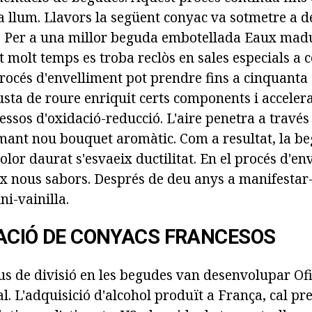
 llum. Llavors la següent conyac va sotmetre a des
l. Per a una millor beguda embotellada Eaux mad
 molt temps es troba reclòs en sales especials a c
rocés d'envelliment pot prendre fins a cinquanta 
usta de roure enriquit certs components i acceler
ssos d'oxidació-reducció. L'aire penetra a través 
ormant nou bouquet aromàtic. Com a resultat, la b
 color daurat s'esvaeix ductilitat. En el procés d'en
x nous sabors. Després de deu anys a manifestar
ni-vainilla.
ACIÓ DE CONYACS FRANCESOS
pus de divisió en les begudes van desenvolupar Of
l. L'adquisició d'alcohol produït a França, cal pre