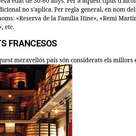
eva edat de 30-60 anys. Per a aquest tipus d'alco
adicional no s'aplica. Per regla general, en nom del
 noms: «Reserva de la Família Hine», «Remi Martin
, etc.
TS FRANCESOS
uest meravellós país són considerats els millors 