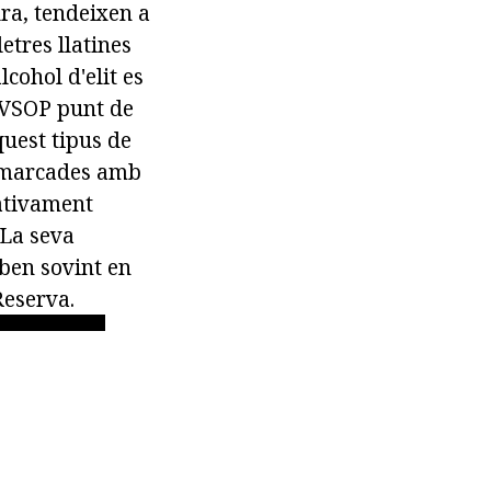
a, tendeixen a
etres llatines
cohol d'elit es
s VSOP punt de
quest tipus de
s marcades amb
cativament
 La seva
oben sovint en
Reserva.