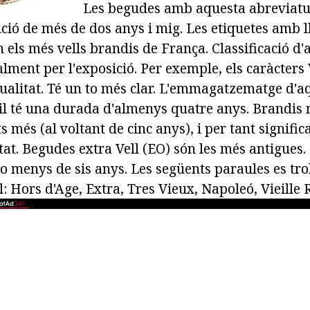
Les begudes amb aquesta abreviatur
ció de més de dos anys i mig. Les etiquetes amb ll
 els més vells brandis de França. Classificació d'al
lment per l'exposició. Per exemple, els caràcter
qualitat. Té un to més clar. L'emmagatzematge d'a
il té una durada d'almenys quatre anys. Brandi
s més (al voltant de cinc anys), i per tant signifi
tat. Begudes extra Vell (EO) són les més antigues.
no menys de sis anys. Les següents paraules es tr
tol: Hors d'Age, Extra, Tres Vieux, Napoleó, Vieille 