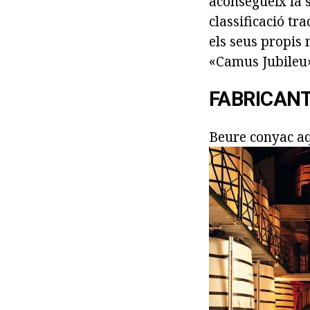
aconsegueix la s
classificació tr
els seus propis
«Camus Jubileu»
FABRICAN
Beure conyac aq