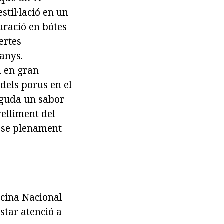
til·lació en un
uració en bótes
ertes
anys.
a en gran
dels porus en el
eguda un sabor
velliment del
-se plenament
icina Nacional
star atenció a