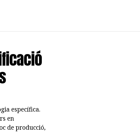
ificació
s
gia específica.
ors en
loc de producció,